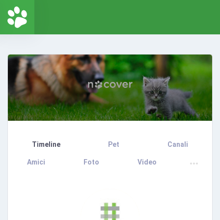
Timeline
Pet
Canali
Amici
Foto
Video