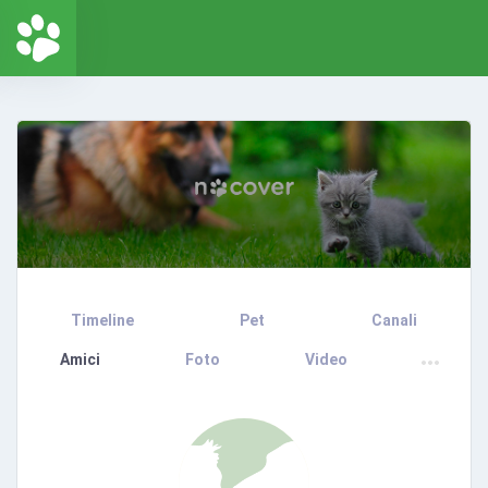
Timeline
Pet
Canali
Amici
Foto
Video