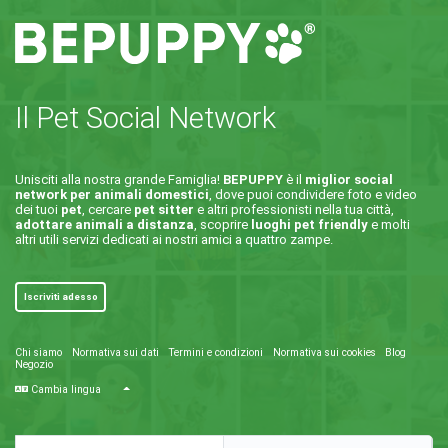
Il Pet Social Network
Unisciti alla nostra grande Famiglia!
BEPUPPY
è il
miglior social
network per animali domestici
, dove puoi condividere foto e video
dei tuoi
pet
, cercare
pet sitter
e altri professionisti nella tua città,
adottare animali a distanza
, scoprire
luoghi pet friendly
e molti
altri utili servizi dedicati ai nostri amici a quattro zampe.
Iscriviti adesso
Chi siamo
Normativa sui dati
Termini e condizioni
Normativa sui cookies
Blog
Negozio
Cambia lingua