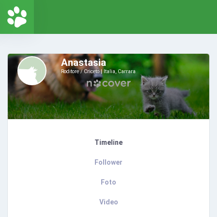
Anastasia
Roditore / Criceto
Italia, Carrara
Timeline
Follower
Foto
Video