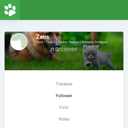
Zeus
Cane / Cane Da Pastore Tedesco
Romania, Dichiseni
Timeline
Follower
Foto
Video