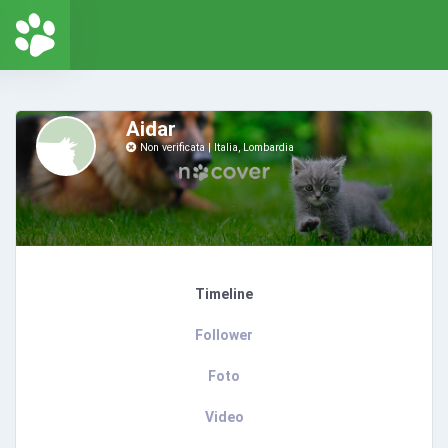
Aidar
Non verificata
Italia, Lombardia
Timeline
Follower
Foto
Video