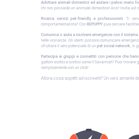
Adottare animali domestici ed aiutare i pelosi meno fo
chi non possiede un animale domestico! Anzi! Invita ad is
Ricerca servizi pet-friendly e professionisti
. Ti serv
comportamentalista? Con
BEPUPPY
puoi cercare facilmen
Comunica o aiuta a risolvere emergenze con il sistema d
nelle vicinanze. Gli utenti possono comunicare emergenz
sfruttare il vero potenziale di un
pet social network
, in 
Partecipa ai gruppi e connettiti con persone che hann
gattoni esotici e costosi come il Savannah? Puoi trovare 
semplicemente con un click!
Allora cosa aspetti ad iscriverti? Un vero amante d