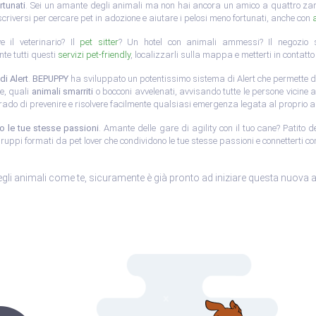
rtunati
. Sei un amante degli animali ma non hai ancora un amico a quattro 
criversi per cercare pet in adozione e aiutare i pelosi meno fortunati, anche con
e il veterinario? Il
pet sitter
? Un hotel con animali ammessi? Il negozio 
te tutti questi
servizi pet-friendly
, localizzarli sulla mappa e metterti in contatto 
i Alert
.
BEPUPPY
ha sviluppato un potentissimo sistema di Alert che permette di
e, quali
animali smarriti
o bocconi avvelenati, avvisando tutte le persone vicine a
grado di prevenire e risolvere facilmente qualsiasi emergenza legata al proprio 
o le tue stesse passioni
. Amante delle gare di agility con il tuo cane? Patito d
gruppi formati da pet lover che condividono le tue stesse passioni e connetterti 
egli animali come te, sicuramente è già pronto ad iniziare questa nuova 