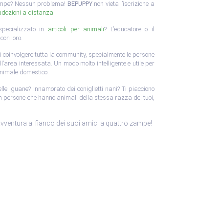
zampe? Nessun problema!
BEPUPPY
non vieta l’iscrizione a
adozioni a distanza
!
specializzato in
articoli per animali
? L’educatore o il
con loro.
 coinvolgere tutta la community, specialmente le persone
ll’area interessata. Un modo molto intelligente e utile per
animale domestico.
elle iguane? Innamorato dei coniglietti nani? Ti piacciono
con persone che hanno animali della stessa razza dei tuoi,
avventura al fianco dei suoi amici a quattro zampe!