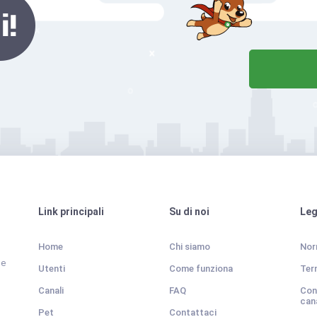
Link principali
Su di noi
Leg
Home
Chi siamo
Nor
 e
Utenti
Come funziona
Term
Canali
FAQ
Cond
cana
Pet
Contattaci