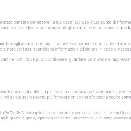
è stato pensato per essere “la tua casa” sul web. Il tuo punto di riferime
lusivamente dedicato agli
amanti degli animali
, non solo
cani e gatti
ante degli animali
non significa necessariamente condividere
foto e 
so amore per i
pet
, scambiarsi informazioni ed aiutarsi in caso di neces
l pet
per tutti, dove puoi condividere, guardare, comunicare, apprezzare,
twork
che usi di solito, in più, avrai a disposizione funzioni inedite vol
 quindi se sai usare i social più famosi non dovrai sforzarti a
capire com
n il +PetTag®
. Si hai capito bene, da un profilo personale puoi gestire i profili dei
Tag®
grazie la quale, ogni volta che carichi un contenuto, puoi semplicemente usa