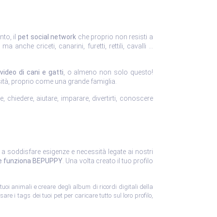
nto, il
pet social network
che proprio non resisti a
, ma anche criceti, canarini, furetti, rettili, cavalli …
video di cani e gatti
, o almeno non solo questo!
sità, proprio come una grande famiglia.
 chiedere, aiutare, imparare, divertirti, conoscere
te a soddisfare esigenze e necessità legate ai nostri
e funziona BEPUPPY
. Una volta creato il tuo profilo
 tuoi animali e creare degli album di ricordi digitali della
re i tags dei tuoi pet per caricare tutto sul loro profilo,