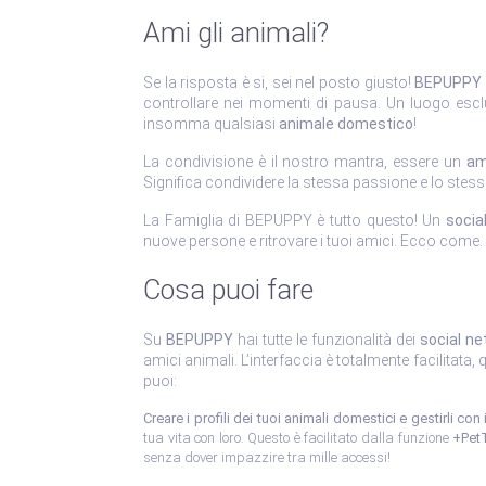
Ami gli animali?
Se la risposta è si, sei nel posto giusto!
BEPUPPY
controllare nei momenti di pausa. Un luogo esc
insomma qualsiasi
animale domestico
!
La condivisione è il nostro mantra, essere un
am
Significa condividere la stessa passione e lo stes
La Famiglia di BEPUPPY è tutto questo! Un
socia
nuove persone e ritrovare i tuoi amici. Ecco come.
Cosa puoi fare
Su
BEPUPPY
hai tutte le funzionalità dei
social ne
amici animali. L’interfaccia è totalmente facilitata,
puoi:
Creare i profili dei tuoi animali domestici e gestirli co
tua vita con loro. Questo è facilitato dalla funzione
+Pet
senza dover impazzire tra mille accessi!